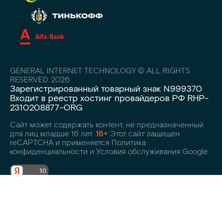
GENERAL INTERNET TECHNOLOGY © ALL RIGHTS
RESERVED. 2026
Зарегистрированный товарный знак N999370
Входит в реестр хостинг провайдеров РФ RHP-
2310208877-ORG
Сайт может содержать контент, не предназначенный
для лиц младше 16 лет.
16+
Этот сайт защищен
reCAPTCHA и применяется Политика
конфиденциальности и Условия обслуживания Google.
С политикой обработки персональных данных, файлов cookie и
правами субъекта ознакомлен(а)
, последствия дачи/отказа дачи