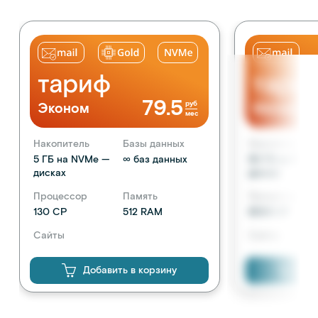
тариф
тари
79.5
руб
Эконом
Магазин
мес
Накопитель
Базы данных
Накопитель
5 ГБ на NVMe —
∞ баз данных
50 ГБ на NVM
дисках
дисках
Процессор
Память
Процессор
130 CP
512 RAM
8300 CP
Сайты
Сайты
1 сайт
неограниченн
Добавить в корзину
Доб