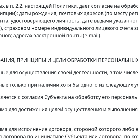
ых в п. 2.2. настоящей Политики, дает согласие на обр
рипции); даты рождения; почтовых адресов (по месту рег
нта, удостоверяющего личность, дате выдачи указанног
 страховом номере индивидуального лицевого счёта за
ов; адресах электронной почты (e-mail).
ВАНИЯ, ПРИНЦИПЫ И ЦЕЛИ ОБРАБОТКИ ПЕРСОНАЛЬНЫ
ые для осуществления своей деятельности, в том числе 
ные только при наличии хотя бы одного из следующих у
ся с согласия Субъекта на обработку его персональ
 для достижения целей осуществления и выполнения 
для исполнения договора, стороной которого либо в
я договора по инициативе Субъекта или договора, по к