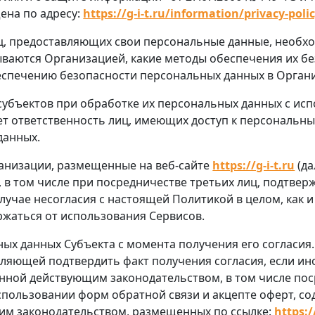
ена по адресу:
https://g-i-t.ru/information/privacy-poli
лиц, предоставляющих свои персональные данные, необ
ваются Организацией, какие методы обеспечения их без
еспечению безопасности персональных данных в Орган
 субъектов при обработке их персональных данных с ис
ает ответственность лиц, имеющих доступ к персональн
данных.
рганизации, размещенные на веб-сайте
https://g-i-t.ru
(да
в том числе при посредничестве третьих лиц, подтвер
лучае несогласия с настоящей Политикой в целом, как и
жаться от использования Сервисов.
ных данных Субъекта с момента получения его согласия
ляющей подтвердить факт получения согласия, если ин
енной действующим законодательством, в том числе п
использовании форм обратной связи и акцепте оферт, с
щим законодательством, размещенных по ссылке:
https:/