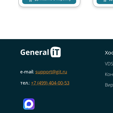
Хо
VDS
e-mail:
support@git.ru
Кон
тел.:
+7 (499) 404-00-53
Вир