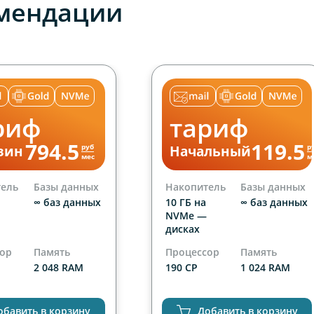
мендации
риф
тариф
794.5
119.5
руб
р
зин
Начальный
мес
м
тель
Базы данных
Накопитель
Базы данных
∞ баз данных
10 ГБ на
∞ баз данных
NVMe —
дисках
сор
Память
Процессор
Память
2 048 RAM
190 CP
1 024 RAM
Сайты
ниченно
1 сайт
обавить в корзину
Добавить в корзину