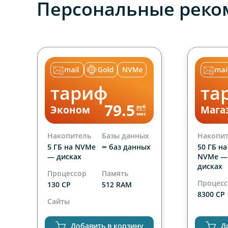
Персональные реко
тариф
та
79.5
руб
Эконом
Мага
мес
Накопитель
Базы данных
Накопи
х
5 ГБ на NVMe
∞ баз данных
50 ГБ на
— дисках
NVMe —
дисках
Процессор
Память
Процес
130 CP
512 RAM
8300 CP
Сайты
Сайты
1 сайт
неогра
Добавить в корзину
Д