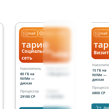
тариф
та
Социальная
уб
1456
Визит
руб
ес
мес
сеть
Накопите
Накопитель
Базы данных
15 ГБ на
80 ГБ на
∞ баз данных
NVMe —
NVMe —
дисках
дисках
Процессо
Процессор
Память
6800 CP
29100 CP
5 120 RAM
Сайты
Сайты
неограни
До