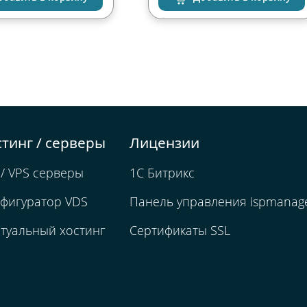
стинг / серверы
Лицензии
/ VPS серверы
1С Битрикс
фигуратор VDS
Панель управления ispmanag
туальный хостинг
Сертификаты SSL