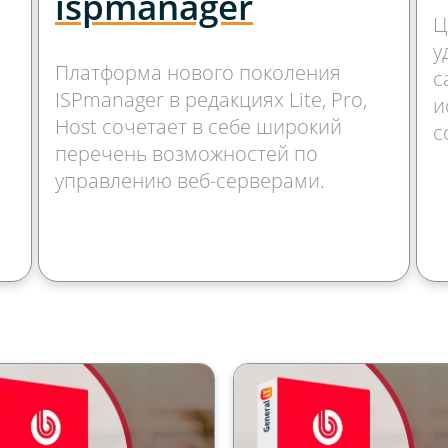
ispmanager
Ц
у
Платформа нового поколения
с
ISPmanager в редакциях Lite, Pro,
и
Host сочетает в себе широкий
с
перечень возможностей по
управлению веб-серверами.