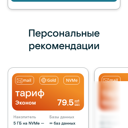
Персональные
рекомендации
тариф
тари
79.5
руб
Эконом
Магазин
мес
Накопитель
Базы данных
Накопитель
5 ГБ на NVMe —
∞ баз данных
50 ГБ на NVM