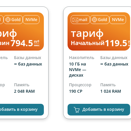
риф
тариф
794.5
119.5
руб
р
зин
Начальный
мес
м
тель
Базы данных
Накопитель
Базы данных
∞ баз данных
10 ГБ на
∞ баз данных
NVMe —
дисках
сор
Память
Процессор
Память
2 048 RAM
190 CP
1 024 RAM
Сайты
ниченно
1 сайт
обавить в корзину
Добавить в корзину