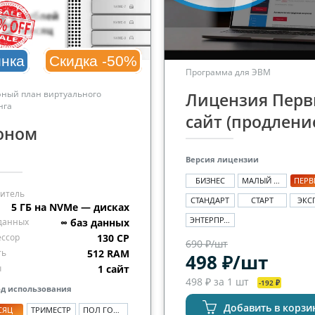
нка
Скидка -50%
Программа для ЭВМ
ный план виртуального
Лицензия Пер
нга
сайт (продлени
оном
Версия лицензии
БИЗНЕС
МАЛЫЙ БИЗНЕС
итель
СТАНДАРТ
СТАРТ
ЭКС
5 ГБ на NVMe — дисках
ЭНТЕРПРАЙЗ
данных
∞ баз данных
ссор
130 CP
690 ₽/шт
ть
512 RAM
498 ₽/шт
ы
1 сайт
498 ₽ за 1 шт
-192 ₽
д использования
Добавить в корзи
СЯЦ
ТРИМЕСТР
ПОЛ ГОДА