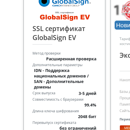
Нови
SSL сертификат
GlobalSign EV
Тариф
хости
Метод проверки
Эк
Расширенная проверка
Дополнительные параметры
IDN - Поддержка
национальных доменов /
Накоп
SAN - Дополнительные
домены
Базы 
Срок выпуска
3-5 дней
Проце
Совместимость с браузерами
Памя
99.4%
Сайт
Длина ключа шифрования
2048 бит
Перио
Перевыпуск сертификата
без ограничений
МЕ