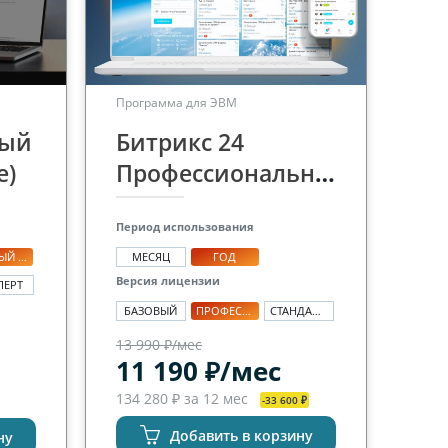
Программа для ЭВМ
вый
Битрикс 24
е)
Профессиональный
Период использования
ПЕРВЫЙ САЙТ
МЕСЯЦ
ГОД
Версия лицензии
ПЕРТ
БАЗОВЫЙ
ПРОФЕССИОНАЛЬНЫЙ
СТАНДАРТНЫЙ
13 990 ₽/мес
11 190 ₽/мес
134 280 ₽ за 12 мес
-33 600 ₽
Добавить в корзину
ну