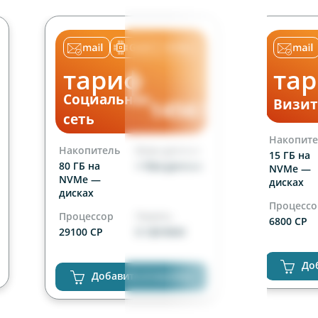
тариф
та
Социальная
уб
1456
Визит
руб
ес
мес
сеть
Накопите
Накопитель
Базы данных
15 ГБ на
80 ГБ на
∞ баз данных
NVMe —
NVMe —
дисках
дисках
Процессо
Процессор
Память
6800 CP
29100 CP
5 120 RAM
Сайты
Сайты
неограни
До
неограниченно
Добавить в корзину