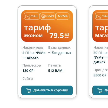
тариф
та
79.5
руб
Эконом
Мага
мес
Накопитель
Базы данных
Накопи
х
5 ГБ на NVMe
∞ баз данных
50 ГБ на
— дисках
NVMe —
дисках
Процессор
Память
Процес
130 CP
512 RAM
8300 CP
Сайты
Сайты
1 сайт
неогра
Добавить в корзину
Д