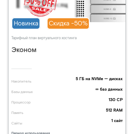
Новинка
Скидка -50%
Тарифный план виртуального хостинга
Эконом
5 ГБ на NVMe — дисках
Накопитель
∞ баз данных
Базы данных
130 CP
Процессор
512 RAM
Память
1 сайт
Сайты
Период использования