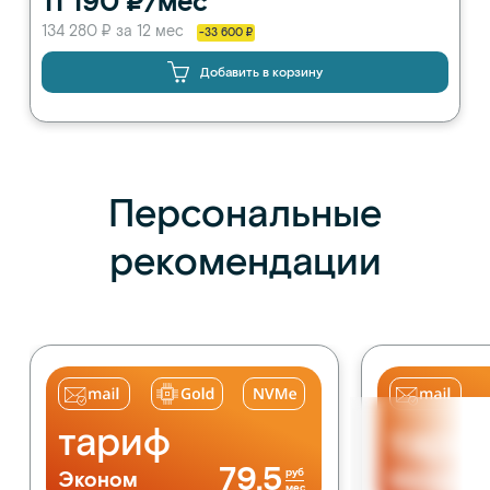
11 190 ₽/мес
134 280 ₽ за 12 мес
-33 600 ₽
Добавить в корзину
Персональные
рекомендации
тариф
тари
79.5
руб
Эконом
Магазин
мес