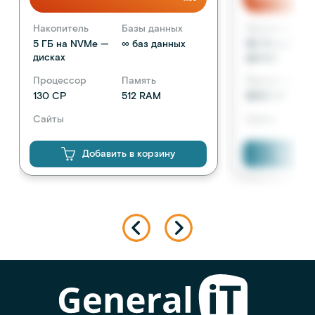
Накопитель
Базы данных
Накопитель
5 ГБ на NVMe —
∞ баз данных
50 ГБ на NVM
дисках
дисках
Процессор
Память
Процессор
130 CP
512 RAM
8300 CP
Сайты
Сайты
1 сайт
неограниченн
Добавить в корзину
Доб