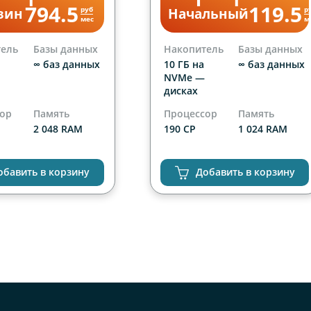
794.5
119.5
руб
р
зин
Начальный
мес
м
тель
Базы данных
Накопитель
Базы данных
∞ баз данных
10 ГБ на
∞ баз данных
NVMe —
дисках
сор
Память
Процессор
Память
2 048 RAM
190 CP
1 024 RAM
Сайты
ниченно
1 сайт
обавить в корзину
Добавить в корзину