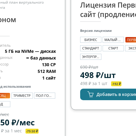
ный план виртуального
Лицензия Пер
нга
сайт (продлени
оном
Версия лицензии
БИЗНЕС
МАЛЫЙ БИЗНЕС
итель
СТАНДАРТ
СТАРТ
ЭКС
5 ГБ на NVMe — дисках
ЭНТЕРПРАЙЗ
данных
∞ баз данных
ссор
130 CP
690 ₽/шт
ть
512 RAM
498 ₽/шт
ы
1 сайт
498 ₽ за 1 шт
-192 ₽
д использования
Добавить в корзи
СЯЦ
ТРИМЕСТР
ПОЛ ГОДА
ОД
₽/мес
.50 ₽/мес
 ₽ за 1 мес
-79.50 ₽