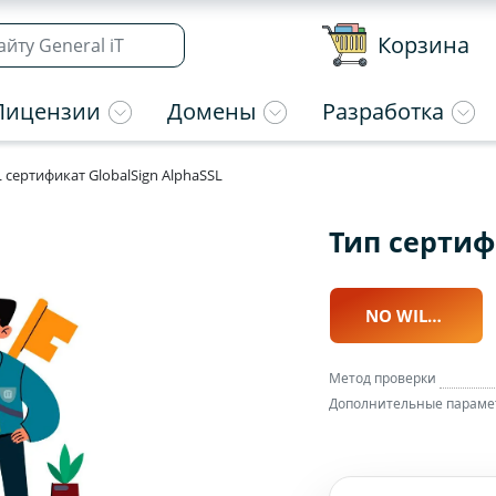
Корзина
Лицензии
Домены
Разработка
L сертификат GlobalSign AlphaSSL
Тип cерти
NO WILDCARD
Метод проверки
Дополнительные параме