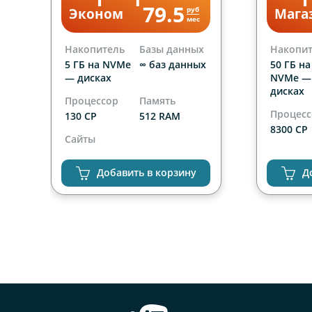
79.5
руб
Эконом
Мага
мес
Накопитель
Базы данных
Накопи
х
5 ГБ на NVMe
∞ баз данных
50 ГБ на
— дисках
NVMe —
дисках
Процессор
Память
Процес
130 CP
512 RAM
8300 CP
Сайты
Сайты
1 сайт
неогра
Добавить в корзину
Д