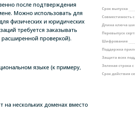
венно после подтверждения
Срок выпуска
мене. Можно использовать для
Совместимость с
 для физических и юридических
Длина ключа ш
изаций требуется заказывать
Перевыпуск сер
 расширенной проверкой).
Шифрование
Поддержка прил
Защита всех по
Зеленая строка 
иональном языке (к примеру,
Срок действия с
т на нескольких доменах вместо