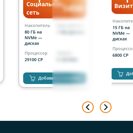
Социальная
уб
1456
Визит
руб
ес
мес
сеть
Накопите
Накопитель
Базы данных
15 ГБ на
80 ГБ на
∞ баз данных
NVMe —
NVMe —
дисках
дисках
Процессо
Процессор
Память
6800 CP
29100 CP
5 120 RAM
Сайты
Сайты
неограни
До
неограниченно
Добавить в корзину