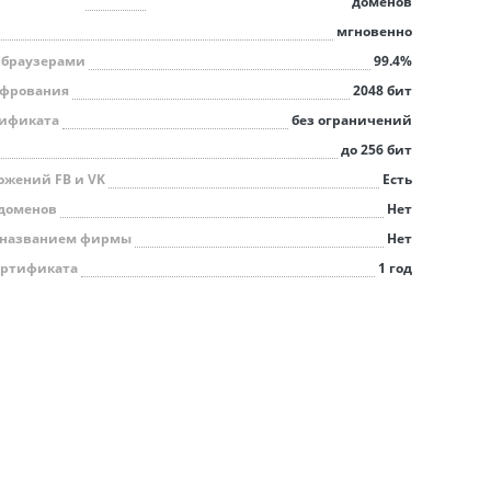
доменов
мгновенно
 браузерами
99.4%
ифрования
2048 бит
тификата
без ограничений
до 256 бит
ожений FB и VK
Есть
ддоменов
Нет
с названием фирмы
Нет
ертификата
1 год