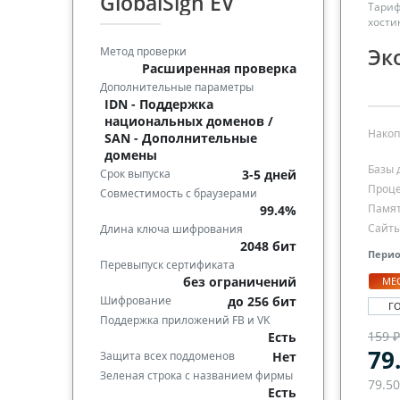
GlobalSign EV
Тариф
хости
Метод проверки
Эк
Расширенная проверка
Дополнительные параметры
IDN - Поддержка
национальных доменов /
Накоп
SAN - Дополнительные
домены
Базы 
Срок выпуска
3-5 дней
Проце
Совместимость с браузерами
Памя
99.4%
Сайт
Длина ключа шифрования
2048 бит
Перио
Перевыпуск сертификата
без ограничений
МЕ
Шифрование
до 256 бит
Г
Поддержка приложений FB и VK
159 
Есть
79
Защита всех поддоменов
Нет
Зеленая строка с названием фирмы
79.50
Есть