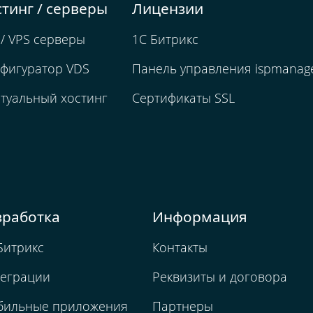
стинг / серверы
Лицензии
/ VPS серверы
1С Битрикс
фигуратор VDS
Панель управления ispmanag
туальный хостинг
Сертификаты SSL
зработка
Информация
Битрикс
Контакты
еграции
Реквизиты и договора
бильные приложения
Партнеры