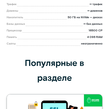
Трафик
∞ трафик
Домены
∞ доменов
Накопитель
50 ГБ на NVMe — дисках
Базы данных
∞ баз данных
Процессор
16500 CP
Память
4 096 RAM
Сайты
неограниченно
Популярные в
разделе