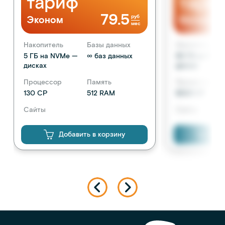
тариф
тари
79.5
руб
Эконом
Магазин
мес
Накопитель
Базы данных
Накопитель
5 ГБ на NVMe —
∞ баз данных
50 ГБ на NVM
дисках
дисках
Процессор
Память
Процессор
130 CP
512 RAM
8300 CP
Сайты
Сайты
1 сайт
неограниченн
Добавить в корзину
Доб