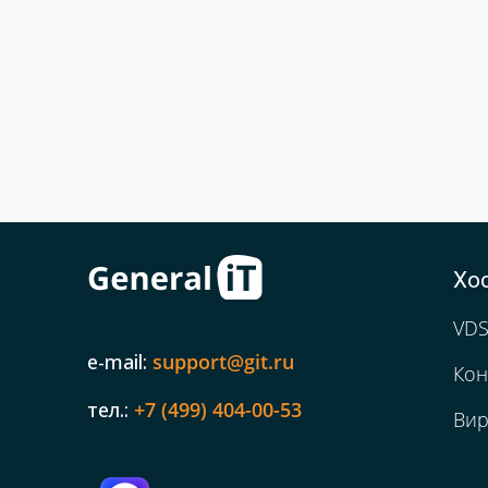
Хо
VDS
e-mail:
support@git.ru
Кон
тел.:
+7 (499) 404-00-53
Вир