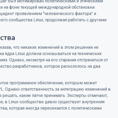
т шаг был мотивирован политическими и этическими
и на фоне текущей международной обстановки.
нцидент проявлением "человеческого фактора" и
сего сообщества Linux, продолжая работать с другими
ства
азав, что никаких изменений в этом решении не
тка ядра Linux должна основываться на технических
иях. Однако, несмотря на его старания отстраниться от
ество разработчиков, которое раскололось на два
крытое программное обеспечение, которым может
L. Однако ответственность за интеграцию изменений в
е решать, какие патчи принимать. Эксперты отмечают,
e, в Linux-сообществе давно существует внутренняя
ства, которая иногда пересекается с политическими