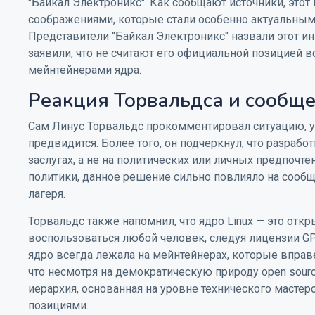
"Байкал Электроникс". Как сообщают источники, это
соображениями, которые стали особенно актуальным
Представители "Байкал Электроникс" назвали этот и
заявили, что не считают его официальной позицией в
мейнтейнерами ядра.
Реакция Торвальдса и сообще
Сам Линус Торвальдс прокомментировал ситуацию, ук
предвидится. Более того, он подчеркнул, что разрабо
заслугах, а не на политических или личных предпочтен
политики, данное решение сильно повлияло на сообщ
лагеря.
Торвальдс также напомнил, что ядро Linux — это от
воспользоваться любой человек, следуя лицензии GP
ядро всегда лежала на мейнтейнерах, которые вправ
что несмотря на демократическую природу open sourc
иерархия, основанная на уровне технического мастер
позициями.