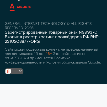
GENERAL INTERNET TECHNOLOGY © ALL RIGHTS
RESERVED. 2026
Зарегистрированный товарный знак N999370
Входит в реестр хостинг провайдеров РФ RHP-
2310208877-ORG
Сайт может содержать контент, не предназначенный
для лиц младше 16 лет.
16+
Этот сайт защищен
reCAPTCHA и применяется Политика
конфиденциальности и Условия обслуживания Google.
С политикой обработки персональных данных, файлов cookie и
правами субъекта ознакомлен(а)
, последствия дачи/отказа дачи
согласия на обработку персональных данных разъяснены.
Соглашаюсь на обработку персональных данных.